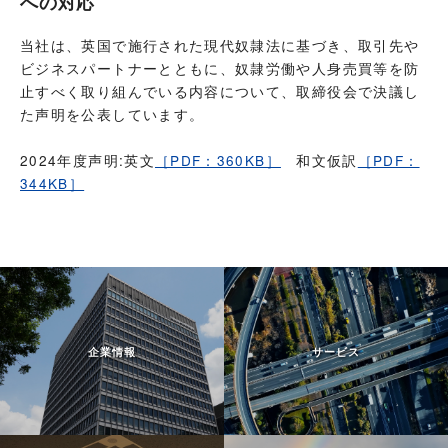
への対応
当社は、英国で施行された現代奴隷法に基づき、取引先や
ビジネスパートナーとともに、奴隷労働や人身売買等を防
止すべく取り組んでいる内容について、取締役会で決議し
た声明を公表しています。
2024年度声明:英文
［PDF：360KB］
和文仮訳
［PDF：
344KB］
企業情報
サービス