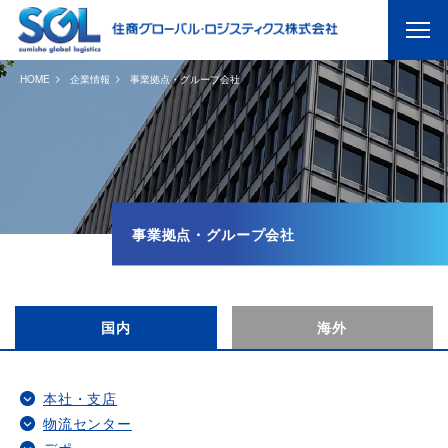
HOME
企業情報
事業拠点・グループ会社
事業拠点・グループ会社
国内
海外
本社・支店
物流センター