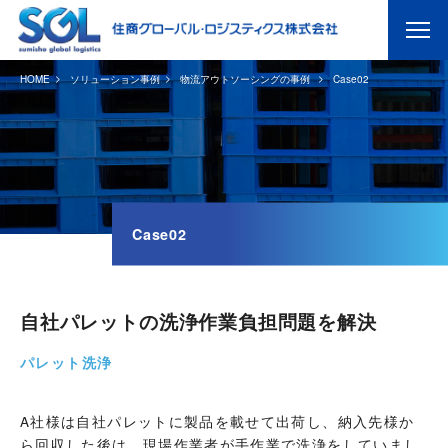
HOME
ソリューション事例
物流アウトソーシングの事例
Case02
Case02
自社パレットの洗浄作業負担問題を解決
パレット洗浄
A社様は自社パレットに製品を載せて出荷し、納入先様か
ら回収した後は、現場作業者が手作業で洗浄をしていまし