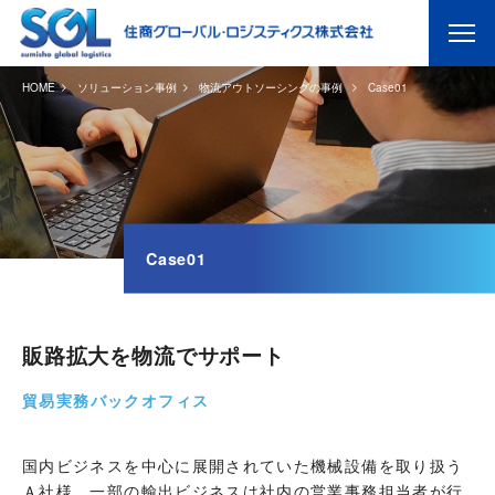
HOME
ソリューション事例
物流アウトソーシングの事例
Case01
Case01
販路拡大を物流でサポート
貿易実務バックオフィス
国内ビジネスを中心に展開されていた機械設備を取り扱う
Ａ社様。一部の輸出ビジネスは社内の営業事務担当者が行